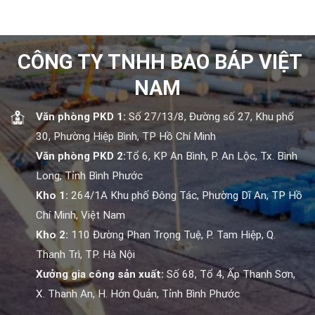
toàn bộ chiều dài,
hàng có thể dễ
nghiệt.
giúp việc kết nối
dàng tiếp cận mà
với bu lông, ốc vít
không phải lo lắng
và các phụ kiện
về tình trạng hàng
khác trở nên thuận
hóa. Sản phẩm
CÔNG TY TNHH BAO BÁP VIỆT
lợi
của chúng tôi
không chỉ đáp
ứng các tiêu
NAM
chuẩn chất lượng
nghiêm ngặt mà
còn đi kèm với
Văn phòng PKD 1:
Số 27/13/8, Đường số 27, Khu phố
mức giá cạnh
30, Phường Hiệp Bình, TP Hồ Chí Minh
tranh, giúp bạn tiết
kiệm chi phí một
Văn phòng PKD 2:
Tổ 6, KP An Bình, P. An Lộc, Tx. Bình
cách tối ưu. Xích
đen phi 40mm nổi
Long, Tỉnh Bình Phước
bật với khả năng
chịu tải lớn và độ
Kho 1:
264/1A Khu phố Đông Tác, Phường Dĩ An, TP Hồ
bền vượt trội, làm
Chí Minh, Việt Nam
cho nó trở thành
lựa chọn tuyệt vời
Kho 2:
110 Đường Phan Trọng Tuệ, P. Tam Hiệp, Q.
cho nhiều ứng
dụng khác nhau
Thanh Trì, TP. Hà Nội
trong các lĩnh vực
như xây dựng, sản
Xưởng gia công sản xuất:
Số 68, Tổ 4, Ấp Thanh Sơn,
xuất và logistics.
X. Thanh An, H. Hớn Quản, Tỉnh Bình Phước
Với sự kết hợp
hoàn hảo giữa