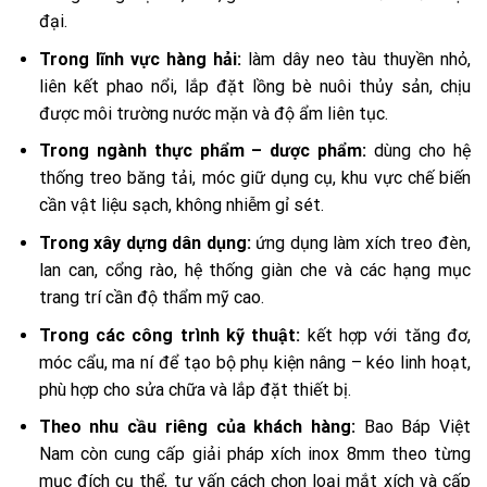
đại.
Trong lĩnh vực hàng hải:
làm dây neo tàu thuyền nhỏ,
liên kết phao nổi, lắp đặt lồng bè nuôi thủy sản, chịu
được môi trường nước mặn và độ ẩm liên tục.
Trong ngành thực phẩm – dược phẩm:
dùng cho hệ
thống treo băng tải, móc giữ dụng cụ, khu vực chế biến
cần vật liệu sạch, không nhiễm gỉ sét.
Trong xây dựng dân dụng:
ứng dụng làm xích treo đèn,
lan can, cổng rào, hệ thống giàn che và các hạng mục
trang trí cần độ thẩm mỹ cao.
Trong các công trình kỹ thuật:
kết hợp với tăng đơ,
móc cẩu, ma ní để tạo bộ phụ kiện nâng – kéo linh hoạt,
phù hợp cho sửa chữa và lắp đặt thiết bị.
Theo nhu cầu riêng của khách hàng:
Bao Báp Việt
Nam còn cung cấp giải pháp xích inox 8mm theo từng
mục đích cụ thể, tư vấn cách chọn loại mắt xích và cấp