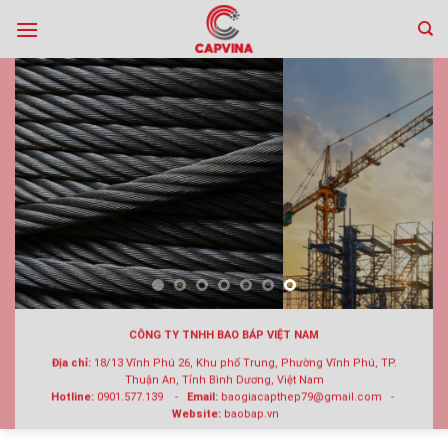
Skip
to
content
CÔNG TY TNHH BAO BÁP VIỆT NAM
Địa chỉ:
18/13 Vĩnh Phú 26, Khu phố Trung, Phường Vĩnh Phú, TP.
Thuận An, Tỉnh Bình Dương, Việt Nam
Hotline:
0901.577.139 -
Email:
baogiacapthep79@gmail.com -
Website:
baobap.vn