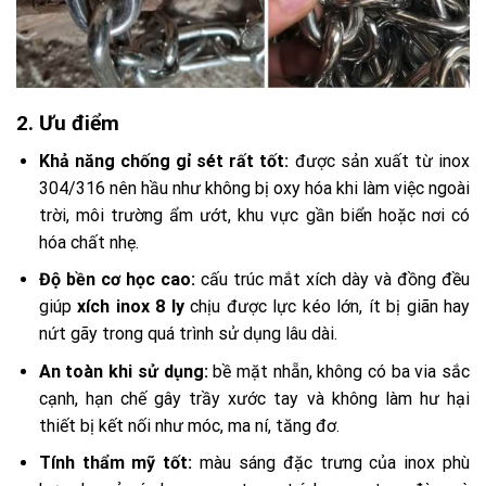
2. Ưu điểm
Khả năng chống gỉ sét rất tốt:
được sản xuất từ inox
304/316 nên hầu như không bị oxy hóa khi làm việc ngoài
trời, môi trường ẩm ướt, khu vực gần biển hoặc nơi có
hóa chất nhẹ.
Độ bền cơ học cao:
cấu trúc mắt xích dày và đồng đều
giúp
xích inox 8 ly
chịu được lực kéo lớn, ít bị giãn hay
nứt gãy trong quá trình sử dụng lâu dài.
An toàn khi sử dụng:
bề mặt nhẵn, không có ba via sắc
cạnh, hạn chế gây trầy xước tay và không làm hư hại
thiết bị kết nối như móc, ma ní, tăng đơ.
Tính thẩm mỹ tốt:
màu sáng đặc trưng của inox phù