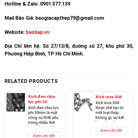
Hotline & Zalo: 0901.577.139
Mail Báo Giá: baogiacapthep79@gmail.com
Website:
baobap.vn
Địa Chỉ liên hệ:
Số 27/13/8, đường số 27, khu phố 30,
Phường Hiệp Bình, TP Hồ Chí Minh.
RELATED PRODUCTS
Xích đen chịu
Xích inox 304
lực phi 30
Xích inox 304
được chế tạo từ
Xích đen chịu lực
một loại thép
phi 30mm là một
không gỉ, sự kết
công cụ thiết yếu
hợp của các
trong nhiều lĩnh
nguyên tố như
vực công nghiệp,
Xem chi tiết
crom, niken và
bao gồm xây
Xem chi tiết
mangan. Giúp
dựng, logistics và