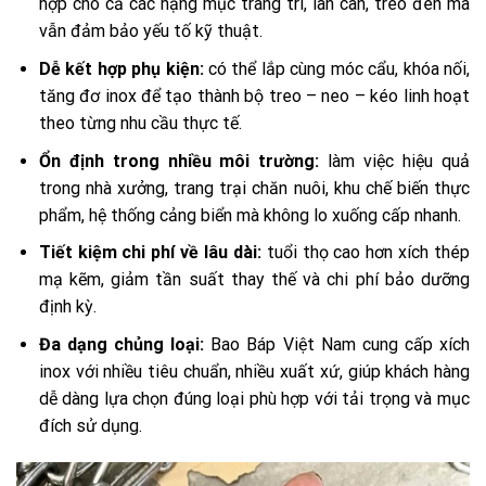
hợp cho cả các hạng mục trang trí, lan can, treo đèn mà
vẫn đảm bảo yếu tố kỹ thuật.
Dễ kết hợp phụ kiện:
có thể lắp cùng móc cẩu, khóa nối,
tăng đơ inox để tạo thành bộ treo – neo – kéo linh hoạt
theo từng nhu cầu thực tế.
Ổn định trong nhiều môi trường:
làm việc hiệu quả
trong nhà xưởng, trang trại chăn nuôi, khu chế biến thực
phẩm, hệ thống cảng biển mà không lo xuống cấp nhanh.
Tiết kiệm chi phí về lâu dài:
tuổi thọ cao hơn xích thép
mạ kẽm, giảm tần suất thay thế và chi phí bảo dưỡng
định kỳ.
Đa dạng chủng loại:
Bao Báp Việt Nam cung cấp xích
inox với nhiều tiêu chuẩn, nhiều xuất xứ, giúp khách hàng
dễ dàng lựa chọn đúng loại phù hợp với tải trọng và mục
đích sử dụng.