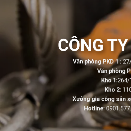
Skip
to
content
CÔNG TY
Văn phòng PKD 1 :
27
Văn phòng P
Kho 1
:
264/
Kho 2
:
110
Xưởng gia công sản x
Hotline:
0901.57