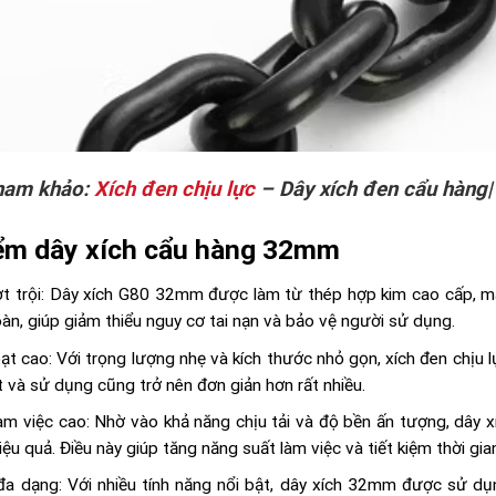
ham khảo:
Xích đen chịu lực
– Dây xích đen cẩu hàng|
iểm dây xích cẩu hàng 32mm
t trội: Dây xích G80 32mm được làm từ thép hợp kim cao cấp, man
àn, giúp giảm thiểu nguy cơ tai nạn và bảo vệ người sử dụng.
oạt cao: Với trọng lượng nhẹ và kích thước nhỏ gọn, xích đen chịu
t và sử dụng cũng trở nên đơn giản hơn rất nhiều.
làm việc cao: Nhờ vào khả năng chịu tải và độ bền ấn tượng, dây
ệu quả. Điều này giúp tăng năng suất làm việc và tiết kiệm thời gi
a dạng: Với nhiều tính năng nổi bật, dây xích 32mm được sử dụ