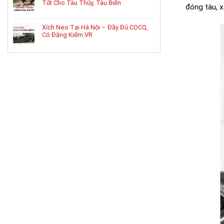
Tốt Cho Tàu Thủy, Tàu Biển
đóng tàu, x
Xích Neo Tại Hà Nội – Đầy Đủ COCQ,
Có Đăng Kiểm VR