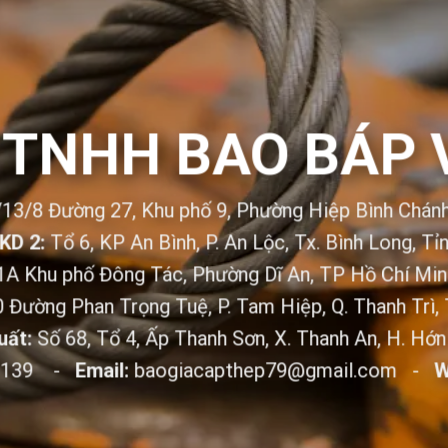
 TNHH BAO BÁP 
/13/8 Đường 27, Khu phố 9, Phường Hiệp Bình Chá
KD 2
:
Tổ 6, KP An Bình, P. An Lộc, Tx. Bình Long, T
1A Khu phố Đông Tác, Phường Dĩ An, TP Hồ Chí Min
 Đường Phan Trọng Tuệ, P. Tam Hiệp, Q. Thanh Trì,
uất:
Số 68, Tổ 4, Ấp Thanh Sơn, X. Thanh An, H. Hớ
7.139 -
Email:
baogiacapthep79@gmail.com -
W