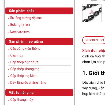
Sản phẩm khác
Bu lông cường độ cao
Bulong ty ren
Lưới cáp inox
DESCRIPTION
Sản phẩm neo giằng
Cáp cứng viễn thông
Xích đen chịu
Cáp inox
định và tuổi t
chọn lựa sản 
Cáp thép bọc nhựa
Cáp thép không mạ
1. Giới t
Cáp thép mạ kẽm
Dây xích chịu
Dây tăng đơ chằng hàng
xây dựng, vận
Vật tư nâng hạ
hợp kim chất 
Cáp thang máy