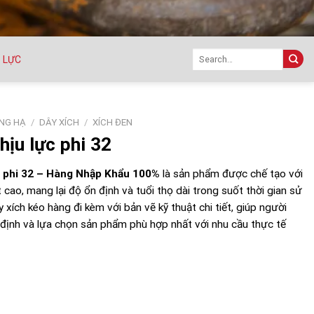
Search
 LỰC
for:
NG HẠ
/
DÂY XÍCH
/
XÍCH ĐEN
hịu lực phi 32
c phi 32 – Hàng Nhập Khẩu 100%
là sản phẩm được chế tạo với
t cao, mang lại độ ổn định và tuổi thọ dài trong suốt thời gian sử
y xích kéo hàng đi kèm với bản vẽ kỹ thuật chi tiết, giúp người
định và lựa chọn sản phẩm phù hợp nhất với nhu cầu thực tế