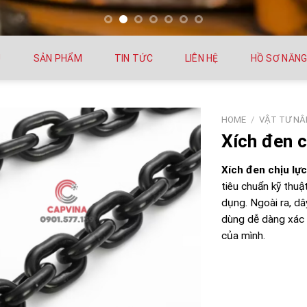
U
SẢN PHẨM
TIN TỨC
LIÊN HỆ
HỒ SƠ NĂNG
HOME
/
VẬT TƯ NÂ
Xích đen c
Xích đen chịu lự
tiêu chuẩn kỹ thuậ
dụng. Ngoài ra, dâ
dùng dễ dàng xác 
của mình.