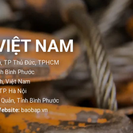
VIỆT NAM
nh, TP Thủ Đức, TPHCM
ỉnh Bình Phước
h, Việt Nam
 TP. Hà Nội
n Quản, Tỉnh Bình Phước
ebsite:
baobap.vn