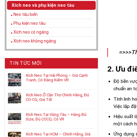
Xích neo và phụ kiện neo tàu
Neo tàu biển
Phụ kiện neo tàu
Xích neo có ngáng
Xích neo không ngáng
=>>>T
TIN TỨC MỚI
2. Ưu đ
Xích Neo Tại Hải Phòng – Giá Cạnh
Tranh, Có Đăng Kiểm VR
Độ bền vượ
chuẩn an to
Xích Neo Ở Cần Thơ Chính Hãng, Đủ
Tính linh h
CO-CQ, Giá Tốt
Việc lắp đặ
Xích Neo Tại Vũng Tàu – Hàng Đủ
Hiệu suất 
Size, Đủ COCQ, Có VR
một cách hi
Ứng dụng đ
Xích Neo Tại HCM – Chính Hãng, Giá