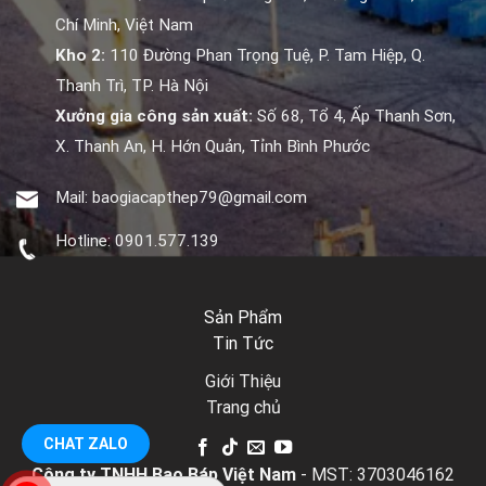
Chí Minh, Việt Nam
Kho 2:
110 Đường Phan Trọng Tuệ, P. Tam Hiệp, Q.
Thanh Trì, TP. Hà Nội
Xưởng gia công sản xuất:
Số 68, Tổ 4, Ấp Thanh Sơn,
X. Thanh An, H. Hớn Quản, Tỉnh Bình Phước
Mail:
baogiacapthep79@gmail.com
Hotline:
0901.577.139
Sản Phẩm
Tin Tức
Giới Thiệu
Trang chủ
CHAT ZALO
Công ty TNHH Bao Báp Việt Nam
- MST: 3703046162