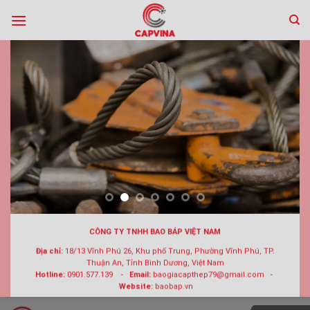
Skip
to
content
CÔNG TY TNHH BAO BÁP VIỆT NAM
Địa chỉ:
18/13 Vĩnh Phú 26, Khu phố Trung, Phường Vĩnh Phú, TP.
Thuận An, Tỉnh Bình Dương, Việt Nam
Hotline:
0901.577.139 -
Email:
baogiacapthep79@gmail.com -
Website:
baobap.vn